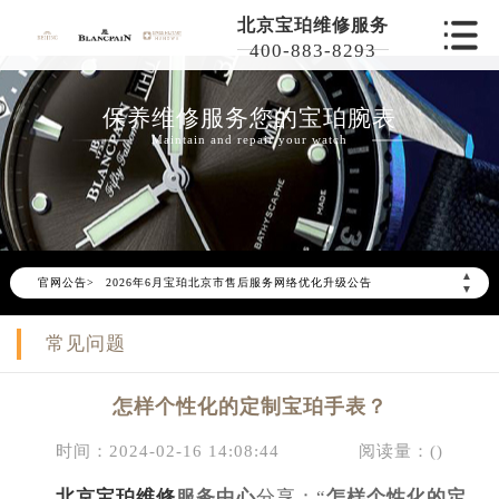
北京宝珀维修服务
400-883-8293
保养维修服务您的宝珀腕表
Maintain and repair your watch
▲
官网公告>
2026年6月宝珀北京市售后服务网络优化升级公告
▼
2026年6月北京市宝珀官方售后客户服务热线：400-801-5523
常见问题
2026年6月宝珀售后服务中心最新网点地址：
北京市东城区东长安街1号东方广场写字楼W3座6层602室（需提前预约）
怎样个性化的定制宝珀手表？
北京市朝阳区建国门外大街甲6号华熙国际中心写字楼D座11层1102室（需提前预约）
北京市朝阳区建国门外大街甲6号华熙国际中心D座11层1102室宝珀售后服务中心（需提前预约）
时间：2024-02-16 14:08:44
阅读量：(
)
北京市东城区东长安街1号王府井东方广场W3座6层602室宝珀售后服务中心（需提前预约）
北京宝珀维修
服务中心
分享：“
怎样个性化的定