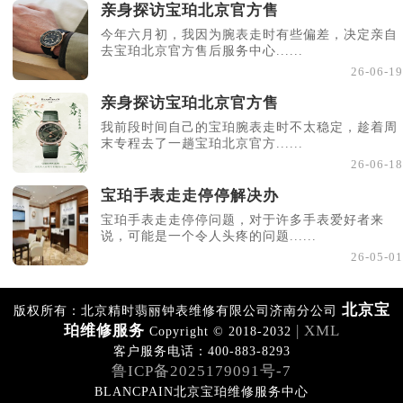
亲身探访宝珀北京官方售
今年六月初，我因为腕表走时有些偏差，决定亲自
去宝珀北京官方售后服务中心......
26-06-19
亲身探访宝珀北京官方售
我前段时间自己的宝珀腕表走时不太稳定，趁着周
末专程去了一趟宝珀北京官方......
26-06-18
宝珀手表走走停停解决办
宝珀手表走走停停问题，对于许多手表爱好者来
说，可能是一个令人头疼的问题......
26-05-01
北京宝
版权所有：北京精时翡丽钟表维修有限公司济南分公司
珀维修服务
| XML
Copyright © 2018-2032
客户服务电话：400-883-8293
鲁ICP备2025179091号-7
BLANCPAIN北京宝珀维修服务中心