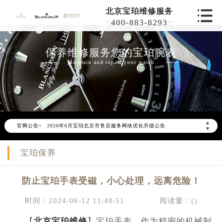
北京宝珀维修服务
400-883-8293
保养维修服务您的宝珀腕表
Maintain and repair your watch
▲
官网公告>
2026年6月宝珀北京市售后服务网络优化升级公告
▼
2026年6月北京市宝珀官方售后客户服务热线：400-801-5523
宝珀保养
2026年6月宝珀售后服务中心最新网点地址：
北京市东城区东长安街1号东方广场写字楼W3座6层602室（需提前预约）
防止宝珀手表受磁，小心处理，远离危险！
北京市朝阳区建国门外大街甲6号华熙国际中心写字楼D座11层1102室（需提前预约）
北京市朝阳区建国门外大街甲6号华熙国际中心D座11层1102室宝珀售后服务中心（需提前预约）
时间：2024-06-12 11:48:51
阅读量：(
)
北京市东城区东长安街1号王府井东方广场W3座6层602室宝珀售后服务中心（需提前预约）
【
北京宝珀维修
】宝珀手表，作为精密的机械制