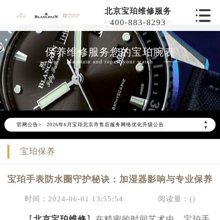
北京宝珀维修服务
400-883-8293
保养维修服务您的宝珀腕表
Maintain and repair your watch
▲
官网公告>
2026年6月宝珀北京市售后服务网络优化升级公告
▼
2026年6月北京市宝珀官方售后客户服务热线：400-801-5523
宝珀保养
2026年6月宝珀售后服务中心最新网点地址：
北京市东城区东长安街1号东方广场写字楼W3座6层602室（需提前预约）
宝珀手表防水圈守护秘诀：加湿器影响与专业保养
北京市朝阳区建国门外大街甲6号华熙国际中心写字楼D座11层1102室（需提前预约）
北京市朝阳区建国门外大街甲6号华熙国际中心D座11层1102室宝珀售后服务中心（需提前预约）
时间：2024-06-01 13:55:54
阅读量：(
)
北京市东城区东长安街1号王府井东方广场W3座6层602室宝珀售后服务中心（需提前预约）
【
北京宝珀维修
】在精密的时间艺术中，宝珀手